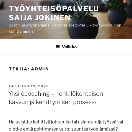
Siirry
TYÖYHTEISÖPALVELU
sisältöön
SAIJA JOKINEN
coaching – työnohjaus – työyhteisösovittelu – työhyvinvoinnin
kehittäminen
Valikko
TEKIJÄ:
ADMIN
JULKAISTU
14 ELOKUUN, 2022
Yksilöcoaching – henkilökohtaisen
kasvun ja kehittymisen prosessi
Haluaisitko kehittyä johtamis- tai asiantuntijatyössä vai
oletko ehkä pohtimassa uutta suuntaa työelämässä?