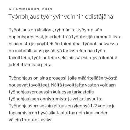
JULKAISTU
6 TAMMIKUUN, 2019
Työnohjaus työhyvinvoinnin edistäjänä
Työohjaus on yksilön-, ryhmän tai työyhteisön
oppimisprosessi, joka kehittää työntekijän ammatillista
osaamista ja työyhteisön toimintaa. Työnohjauksessa
on mahdollisuus pysähtyä tarkastelemaan työn
tavoitteita, työtilanteita sekä niissä esiintyviä ilmiöitä
ja kehittämistarpeita.
Työnohjaus on aina prosessi, jolle määritellään työstä
nousevat tavoitteet. Näitä tavoitteita vasten voidaan
työnohjausprosessin kuluessa tarkastella
työnohjauksen onnistumista ja vaikuttavuutta.
Työnohjausprosessin pituus on yleensä 1-2 vuotta ja
tapaamisia on hyvä aikatauluttaa noin kuukauden
välein toteutettaviksi.