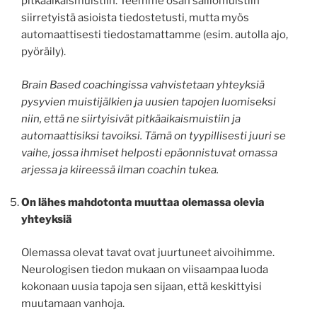
pitkäaikaismuistiin. Teemme osan säiliömuistiin
siirretyistä asioista tiedostetusti, mutta myös
automaattisesti tiedostamattamme (esim. autolla ajo,
pyöräily).
Brain Based coachingissa vahvistetaan yhteyksiä
pysyvien muistijälkien ja uusien tapojen luomiseksi
niin, että ne siirtyisivät pitkäaikaismuistiin ja
automaattisiksi tavoiksi. Tämä on tyypillisesti juuri se
vaihe, jossa ihmiset helposti epäonnistuvat omassa
arjessa ja kiireessä ilman coachin tukea.
On lähes mahdotonta muuttaa olemassa olevia
yhteyksiä
Olemassa olevat tavat ovat juurtuneet aivoihimme.
Neurologisen tiedon mukaan on viisaampaa luoda
kokonaan uusia tapoja sen sijaan, että keskittyisi
muutamaan vanhoja.