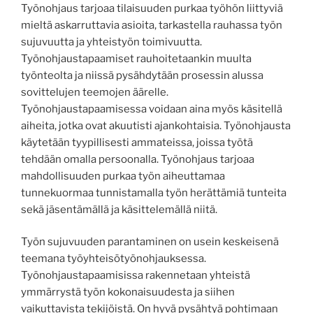
Työnohjaus tarjoaa tilaisuuden purkaa työhön liittyviä
mieltä askarruttavia asioita, tarkastella rauhassa työn
sujuvuutta ja yhteistyön toimivuutta.
Työnohjaustapaamiset rauhoitetaankin muulta
työnteolta ja niissä pysähdytään prosessin alussa
sovittelujen teemojen äärelle.
Työnohjaustapaamisessa voidaan aina myös käsitellä
aiheita, jotka ovat akuutisti ajankohtaisia. Työnohjausta
käytetään tyypillisesti ammateissa, joissa työtä
tehdään omalla persoonalla. Työnohjaus tarjoaa
mahdollisuuden purkaa työn aiheuttamaa
tunnekuormaa tunnistamalla työn herättämiä tunteita
sekä jäsentämällä ja käsittelemällä niitä.
Työn sujuvuuden parantaminen on usein keskeisenä
teemana työyhteisötyönohjauksessa.
Työnohjaustapaamisissa rakennetaan yhteistä
ymmärrystä työn kokonaisuudesta ja siihen
vaikuttavista tekijöistä. On hyvä pysähtyä pohtimaan