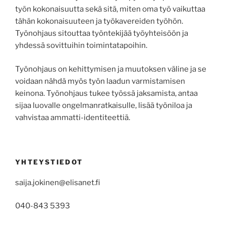
työn kokonaisuutta sekä sitä, miten oma työ vaikuttaa
tähän kokonaisuuteen ja työkavereiden työhön.
Työnohjaus sitouttaa työntekijää työyhteisöön ja
yhdessä sovittuihin toimintatapoihin.
Työnohjaus on kehittymisen ja muutoksen väline ja se
voidaan nähdä myös työn laadun varmistamisen
keinona. Työnohjaus tukee työssä jaksamista, antaa
sijaa luovalle ongelmanratkaisulle, lisää työniloa ja
vahvistaa ammatti-identiteettiä.
YHTEYSTIEDOT
saija.jokinen@elisanet.fi
040-843 5393