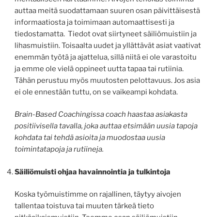
auttaa meitä suodattamaan suuren osan päivittäisestä
informaatiosta ja toimimaan automaattisesti ja
tiedostamatta. Tiedot ovat siirtyneet säiliömuistiin ja
lihasmuistiin. Toisaalta uudet ja yllättävät asiat vaativat
enemmän työtä ja ajattelua, sillä niitä ei ole varastoitu
ja emme ole vielä oppineet uutta tapaa tai rutiinia.
Tähän perustuu myös muutosten pelottavuus. Jos asia
ei ole ennestään tuttu, on se vaikeampi kohdata.
Brain-Based Coachingissa coach haastaa asiakasta
positiivisella tavalla, joka auttaa etsimään uusia tapoja
kohdata tai tehdä asioita ja muodostaa uusia
toimintatapoja ja rutiineja.
Säiliömuisti ohjaa havainnointia ja tulkintoja
Koska työmuistimme on rajallinen, täytyy aivojen
tallentaa toistuva tai muuten tärkeä tieto