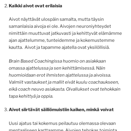
Kaikki aivot ovat erilaisia
Aivot näyttävät ulospäin samalta, mutta täysin
samanlaisia aivoja ei ole. Aivojen neuroniyhteydet
nimittäin muuttuvat jatkuvasti ja kehittyvät elämämme
ajan ajattelumme, tunteidemme ja kokemustemme
kautta. Aivot ja tapamme ajatella ovat yksilöllisiä.
Brain Based Coachingissa huomio on asiakkaan
omassa ajattelussa ja sen kehittämisessä. Näin
huomioidaan erot ihmisten ajattelussa ja aivoissa.
Valmiit vastaukset ja mallit eivät kuulu coachaukseen,
eikä coach neuvo asiakasta. Oivallukset ovat tehokkain
tapa kehittyä ja oppia.
Aivot siirtävät säiliömuistiin kaiken, minkä voivat
Uusi ajatus tai kokemus peilautuu olemassa olevaan
mentaaliseen karttaamme. Aivojen tehokas toiminta