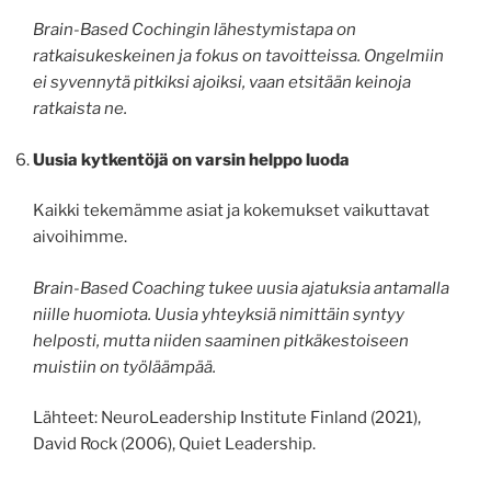
Brain-Based Cochingin lähestymistapa on
ratkaisukeskeinen ja fokus on tavoitteissa. Ongelmiin
ei syvennytä pitkiksi ajoiksi, vaan etsitään keinoja
ratkaista ne.
Uusia kytkentöjä on varsin helppo luoda
Kaikki tekemämme asiat ja kokemukset vaikuttavat
aivoihimme.
Brain-Based Coaching tukee uusia ajatuksia antamalla
niille huomiota. Uusia yhteyksiä nimittäin syntyy
helposti, mutta niiden saaminen pitkäkestoiseen
muistiin on työläämpää.
Lähteet: NeuroLeadership Institute Finland (2021),
David Rock (2006), Quiet Leadership.