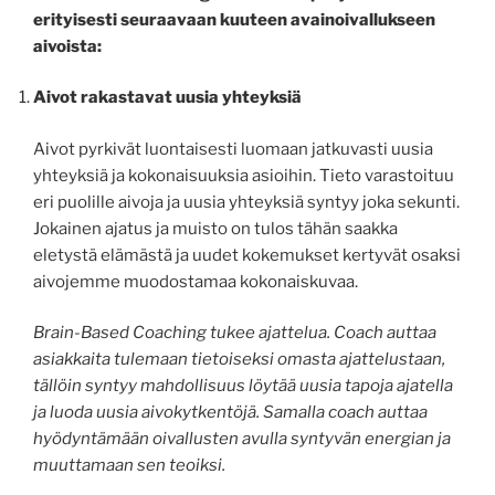
erityisesti seuraavaan kuuteen avainoivallukseen
aivoista:
Aivot rakastavat uusia yhteyksiä
Aivot pyrkivät luontaisesti luomaan jatkuvasti uusia
yhteyksiä ja kokonaisuuksia asioihin. Tieto varastoituu
eri puolille aivoja ja uusia yhteyksiä syntyy joka sekunti.
Jokainen ajatus ja muisto on tulos tähän saakka
eletystä elämästä ja uudet kokemukset kertyvät osaksi
aivojemme muodostamaa kokonaiskuvaa.
Brain-Based Coaching tukee ajattelua. Coach auttaa
asiakkaita tulemaan tietoiseksi omasta ajattelustaan,
tällöin syntyy mahdollisuus löytää uusia tapoja ajatella
ja luoda uusia aivokytkentöjä. Samalla coach auttaa
hyödyntämään oivallusten avulla syntyvän energian ja
muuttamaan sen teoiksi.