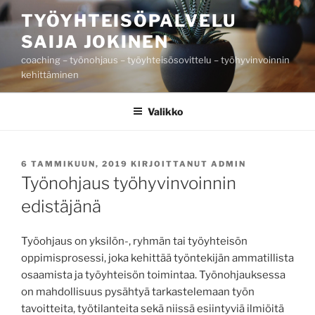
Siirry
TYÖYHTEISÖPALVELU
sisältöön
SAIJA JOKINEN
coaching – työnohjaus – työyhteisösovittelu – työhyvinvoinnin
kehittäminen
Valikko
JULKAISTU
6 TAMMIKUUN, 2019
KIRJOITTANUT
ADMIN
Työnohjaus työhyvinvoinnin
edistäjänä
Työohjaus on yksilön-, ryhmän tai työyhteisön
oppimisprosessi, joka kehittää työntekijän ammatillista
osaamista ja työyhteisön toimintaa. Työnohjauksessa
on mahdollisuus pysähtyä tarkastelemaan työn
tavoitteita, työtilanteita sekä niissä esiintyviä ilmiöitä