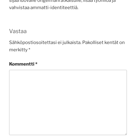
sijaa luovalle ongelmanratkaisulle, lisää työniloa ja
vahvistaa ammatti-identiteettiä.
Vastaa
Sähköpostiosoitettasi ei julkaista.
Pakolliset kentät on
merkitty
*
Kommentti
*