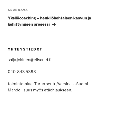
Artikkelien
selaus
Seuraava
SEURAAVA
artikkeli
Yksilöcoaching – henkilökohtaisen kasvun ja
kehittymisen prosessi
YHTEYSTIEDOT
saija.jokinen@elisanet.fi
040-843 5393
toiminta-alue: Turun seutu/Varsinais-Suomi.
Mahdollisuus myös etäohjaukseen.