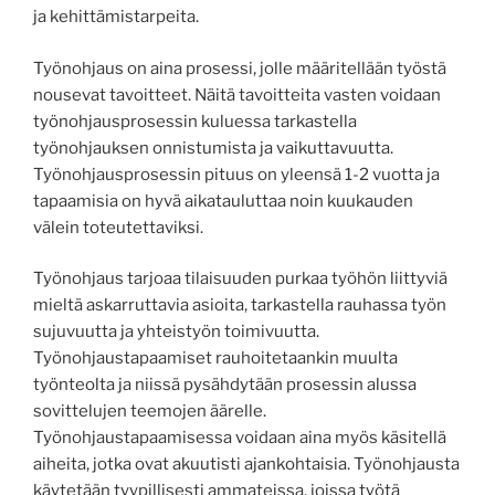
ja kehittämistarpeita.
Työnohjaus on aina prosessi, jolle määritellään työstä
nousevat tavoitteet. Näitä tavoitteita vasten voidaan
työnohjausprosessin kuluessa tarkastella
työnohjauksen onnistumista ja vaikuttavuutta.
Työnohjausprosessin pituus on yleensä 1-2 vuotta ja
tapaamisia on hyvä aikatauluttaa noin kuukauden
välein toteutettaviksi.
Työnohjaus tarjoaa tilaisuuden purkaa työhön liittyviä
mieltä askarruttavia asioita, tarkastella rauhassa työn
sujuvuutta ja yhteistyön toimivuutta.
Työnohjaustapaamiset rauhoitetaankin muulta
työnteolta ja niissä pysähdytään prosessin alussa
sovittelujen teemojen äärelle.
Työnohjaustapaamisessa voidaan aina myös käsitellä
aiheita, jotka ovat akuutisti ajankohtaisia. Työnohjausta
käytetään tyypillisesti ammateissa, joissa työtä