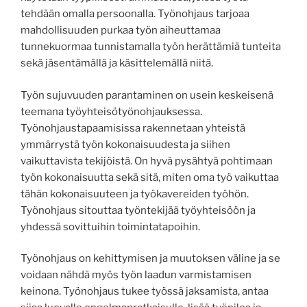
tehdään omalla persoonalla. Työnohjaus tarjoaa
mahdollisuuden purkaa työn aiheuttamaa
tunnekuormaa tunnistamalla työn herättämiä tunteita
sekä jäsentämällä ja käsittelemällä niitä.
Työn sujuvuuden parantaminen on usein keskeisenä
teemana työyhteisötyönohjauksessa.
Työnohjaustapaamisissa rakennetaan yhteistä
ymmärrystä työn kokonaisuudesta ja siihen
vaikuttavista tekijöistä. On hyvä pysähtyä pohtimaan
työn kokonaisuutta sekä sitä, miten oma työ vaikuttaa
tähän kokonaisuuteen ja työkavereiden työhön.
Työnohjaus sitouttaa työntekijää työyhteisöön ja
yhdessä sovittuihin toimintatapoihin.
Työnohjaus on kehittymisen ja muutoksen väline ja se
voidaan nähdä myös työn laadun varmistamisen
keinona. Työnohjaus tukee työssä jaksamista, antaa